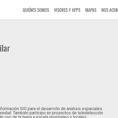
QUIÉNES SOMOS
VISORES Y APPS
MAPAS
NOS ACO
ilar
nformación SIG para el desarrollo de análisis espaciales
 predial. También participo en proyectos de teledetección
 uso de la tierra a escala regionales y locales.