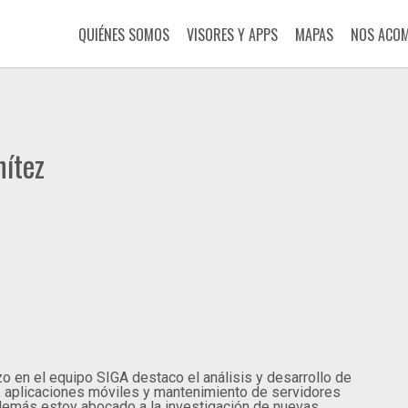
QUIÉNES SOMOS
VISORES Y APPS
MAPAS
NOS ACO
nítez
zo en el equipo SIGA destaco el análisis y desarrollo de
 aplicaciones móviles y mantenimiento de servidores
Además estoy abocado a la investigación de nuevas