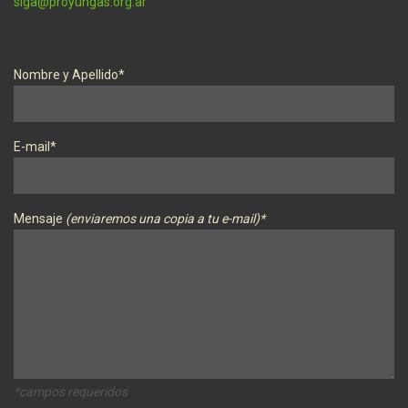
siga@proyungas.org.ar
Nombre y Apellido*
E-mail*
Mensaje
(enviaremos una copia a tu e-mail)*
*campos requeridos